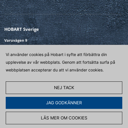
HÄLSNING*
EFTERNAMN*
HOBART Sverige
Varuvägen 9
125 30 Älvsjö
FÖRNAMN*
Vi använder cookies på Hobart i syfte att förbättra din
Telefon
+ 46 8 584 50 920
upplevelse av vår webbplats. Genom att fortsätta surfa på
E-post
INFO@HOBART.SE
GATA /NO*
webbplatsen accepterar du att vi använder cookies.
POSTNUMMER*
TA KONTAKT PÅ
NEJ TACK
JAG GODKÄNNER
ORT*
LÄS MER OM COOKIES
INTEGRITETSPOLICY
LEVERANSVILLKOR
LAND*