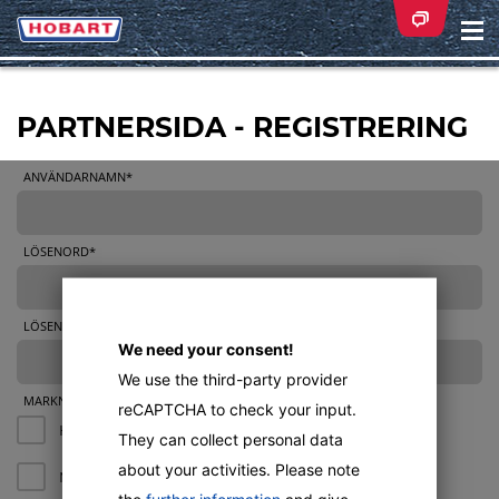
Na
ei
PARTNERSIDA - REGISTRERING
ANVÄNDARNAMN*
LÖSENORD*
LÖSENORDSBEKRÄFTELSE*
We need your consent!
We use the third-party provider
MARKNADER*
reCAPTCHA to check your input.
Horeca
They can collect personal data
about your activities. Please note
Matservering