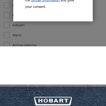
the
further information
and give
Bageri
your consent.
Köttmarknad
Industri
Marin
Airline catering
PARTNER*
Återförsäljare Sverige
Konsult Sverige
E-POST*
FÖRETAG*